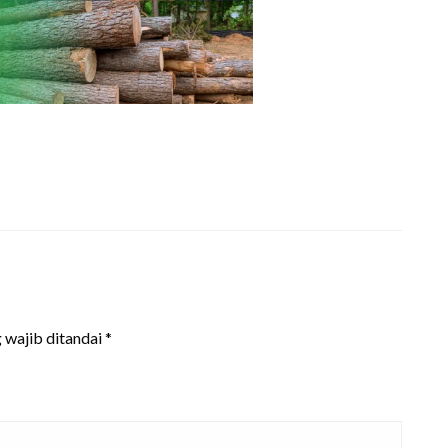
 wajib ditandai
*