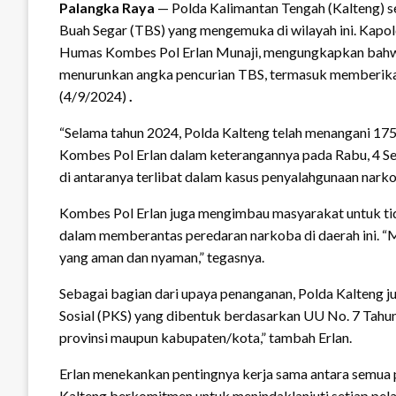
Palangka Raya
— Polda Kalimantan Tengah (Kalteng) s
Buah Segar (TBS) yang mengemuka di wilayah ini. Kapol
Humas Kombes Pol Erlan Munaji, mengungkapkan bahwa
menurunkan angka pencurian TBS, termasuk memberikan
(4/9/2024)
.
“Selama tahun 2024, Polda Kalteng telah menangani 175
Kombes Pol Erlan dalam keterangannya pada Rabu, 4 Se
di antaranya terlibat dalam kasus penyalahgunaan nark
Kombes Pol Erlan juga mengimbau masyarakat untuk tid
dalam memberantas peredaran narkoba di daerah ini. 
yang aman dan nyaman,” tegasnya.
Sebagai bagian dari upaya penanganan, Polda Kalteng 
Sosial (PKS) yang dibentuk berdasarkan UU No. 7 Tahun 
provinsi maupun kabupaten/kota,” tambah Erlan.
Erlan menekankan pentingnya kerja sama antara semua 
Kalteng berkomitmen untuk menindaklanjuti setiap pel