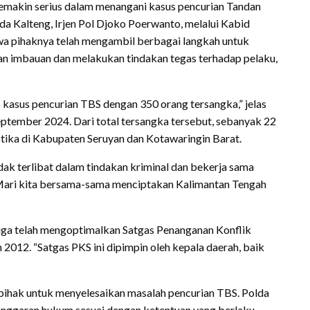
emakin serius dalam menangani kasus pencurian Tandan
da Kalteng, Irjen Pol Djoko Poerwanto, melalui Kabid
 pihaknya telah mengambil berbagai langkah untuk
 imbauan dan melakukan tindakan tegas terhadap pelaku,
 kasus pencurian TBS dengan 350 orang tersangka,” jelas
ptember 2024. Dari total tersangka tersebut, sebanyak 22
otika di Kabupaten Seruyan dan Kotawaringin Barat.
ak terlibat dalam tindakan kriminal dan bekerja sama
“Mari kita bersama-sama menciptakan Kalimantan Tengah
juga telah mengoptimalkan Satgas Penanganan Konflik
2012. “Satgas PKS ini dipimpin oleh kepala daerah, baik
pihak untuk menyelesaikan masalah pencurian TBS. Polda
anggaran hukum sesuai dengan ketentuan yang berlaku.