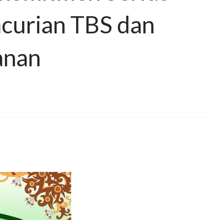
ncurian TBS dan
anan