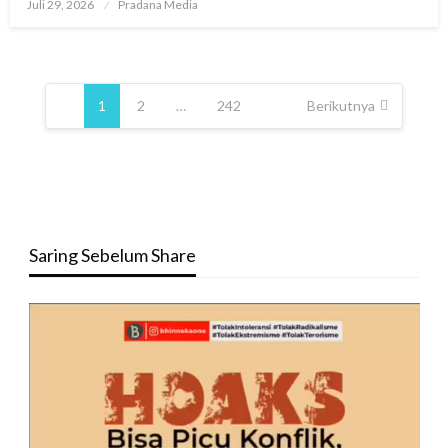
Juli 29, 2026
Pradana Media
1
2
…
242
Berikutnya
Saring Sebelum Share
Pemutar
Video