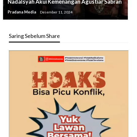
Nadalsyah Akui Kemenangan Agustiar Sabran
Pradana Media
Desember 11, 2024
Saring Sebelum Share
Pemutar
Video