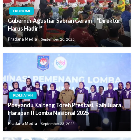
EKONOMI
Gubernur Agustiar Sabran Geram – “Direktur
Harus Hadir!”
Pradana Media
September 20, 2025
KESEHATAN
Posyandu Kalteng Toreh Prestasi, Raih Juara
Harapan II Lomba Nasional 2025
Pradana Media
September 23, 2025