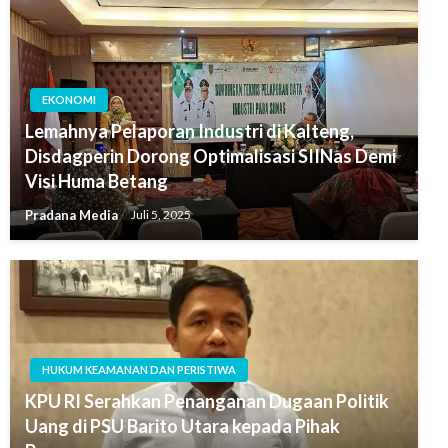
EKONOMI
Lemahnya Pelaporan Industri di Kalteng,
Disdagperin Dorong Optimalisasi SIINas Demi
Visi Huma Betang
Pradana Media
Juli 5, 2025
HUKUM KEAMANAN DAN PERISTIWA
KPU RI Serahkan Penanganan Dugaan Politik
Uang di PSU Barito Utara kepada Pihak