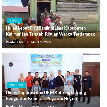
LOKAL
Hujan Lebat Picu Banjir di Lima Kabupaten
Kalimantan Tengah, Ribuan Warga Terdampak
Pradana Media
Maret 10, 2025
EKONOMI
Dinas Koperasi dan UKM Kalteng Dorong
Penguatan Koperasi Pegawai Negeri
Pradana Media
Februari 14, 2025