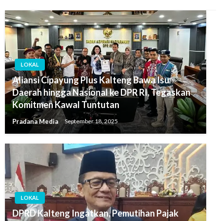
LOKAL
Aliansi Cipayung Plus Kalteng Bawa Isu
Daerah hingga Nasional ke DPR RI, Tegaskan
Komitmen Kawal Tuntutan
Pradana Media
September 18, 2025
LOKAL
DPRD Kalteng Ingatkan, Pemutihan Pajak