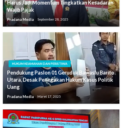
Harus Jadi Momentum Tingkatkan Kesadaran
Wajib Pajak
Pradana Media
September 28, 2025
HUKUM KEAMANAN DAN PERISTIWA
Pendukung Paslon 01 Geruduk Bawaslu Barito
Utara, Desak Penegakan Hukum Kasus Politik
Uang
Pradana Media
Maret 17, 2025