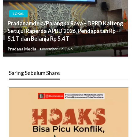
LOKAL
Pradanamdeia/Palangka Raya – DPRD Kalteng
Setujui Raperda APBD 2026, Pendapatan Rp
5,1 T dan Belanja Rp 5,4 T
Pradana Media
November 19, 2025
Saring Sebelum Share
Pemutar
Video