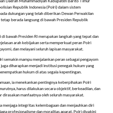
 Daerah Muhammadiyah Kabupaten Barito Timur
isian Republik Indonesia (Polri) dalam sistem
 pada dukungan yang telah diberikan Dewan Perwakilan
r tetap berada langsung di bawah Presiden Republik
i di bawah Presiden RI merupakan langkah yang tepat dan
ejelasan arah kebijakan serta memperkuat peran Polri
gayomi, dan melayani seluruh lapisan masyarakat.
Polri semakin mampu menjalankan peran sebagai pengayom
i juga diharapkan menjadi institusi penegak hukum yang
 menempatkan hukum di atas segala kepentingan.
amaan, ia menekankan pentingnya keberpihakan Polri
rutnya, harus dilakukan secara objektif, berkeadilan, dan
nar dirasakan manfaatnya oleh seluruh masyarakat.
asa menjaga integritas kelembagaan dan menjauhkan diri
aga profesionalisme dan moralitas aparat, Polri diyakini