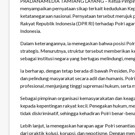
PRADANAMEDIA TAMIANG LAYANG – Ketua Pimpinan
menyampaikan pernyataan sikap terkait kedudukan Kepol
ketatanegaraan nasional. Pernyataan tersebut merujuk
Rakyat Republik Indonesia (DPR RI) terhadap Polri aga
Indonesia.
Dalam keterangannya, ia menegaskan bahwa posisi Polr
strategis. Menurutnya, struktur tersebut memberikan k
sebagai institusi negara yang bertugas melindungi, men
Ia berharap, dengan tetap berada di bawah Presiden, 
dan pelindung masyarakat secara adil dan humanis. Polr
profesional, menjunjung tinggi supremasi hukum, serta
Sebagai pimpinan organisasi kemasyarakatan dan keag
kepada kepentingan rakyat kecil. Penegakan hukum, menu
tidak diskriminatif, sehingga kehadiran Polri benar-be
Lebih lanjut, ia menegaskan harapan agar Polri senanti
dari praktik kolusi, korupsi, dan nepotisme. Dengan menj