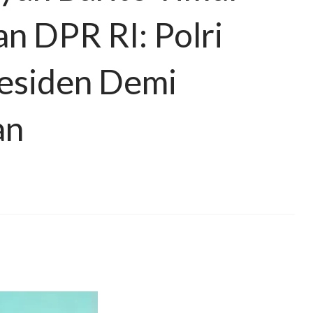
n DPR RI: Polri
residen Demi
an