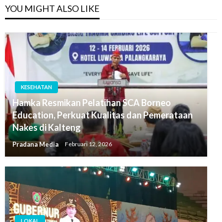
YOU MIGHT ALSO LIKE
KESEHATAN
Hamka Resmikan Pelatihan SCA Borneo
Education, Perkuat Kualitas dan Pemerataan
Nakes di Kalteng
Pradana Media
Februari 12, 2026
LOKAL