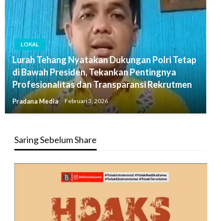
LOKAL
Lurah Tehang Nyatakan Dukungan Polri Tetap
di Bawah Presiden, Tekankan Pentingnya
Profesionalitas dan Transparansi Rekrutmen
Pradana Media
Februari 3, 2026
Saring Sebelum Share
Pemutar
Video