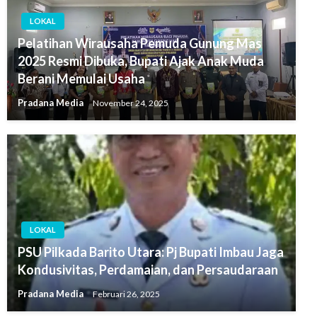
LOKAL
Pelatihan Wirausaha Pemuda Gunung Mas
2025 Resmi Dibuka, Bupati Ajak Anak Muda
Berani Memulai Usaha
Pradana Media
November 24, 2025
LOKAL
PSU Pilkada Barito Utara: Pj Bupati Imbau Jaga
Kondusivitas, Perdamaian, dan Persaudaraan
Pradana Media
Februari 26, 2025