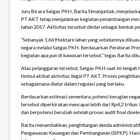
Juru Bicara Satgas PKH, Barita Simanjuntak, menjelas
PT AKT tetap menjalankan kegiatan penambangan meski
tahun 2017. Aktivitas tersebut dinilai sebagai bentuk p
“Sebanyak 1.669 hektare lahan yang sebelumnya dikuasa
negara melalui Satgas PKH. Berdasarkan Peraturan Pr
kegiatan apa pun di kawasan tersebut,” tegas Barita dik
Atas pelanggaran tersebut, Satgas PKH saat ini tengah 
timbul akibat aktivitas ilegal PT AKT. Proses penghit
sebagaimana diatur dalam regulasi yang berlaku.
Berdasarkan estimasi sementara, potensi kerugian nega
tersebut diperkirakan mencapai lebih dari Rp4,2 triliu
dan berpotensi berubah setelah proses audit final disele
Barita menambahkan, penghitungan denda administratif 
Pengawasan Keuangan dan Pembangunan (BPKP). Hasil a