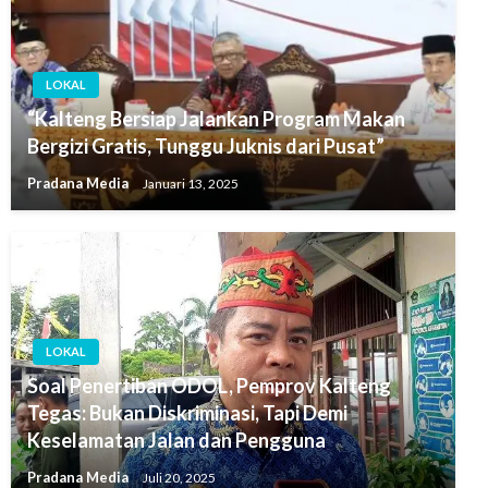
LOKAL
“Kalteng Bersiap Jalankan Program Makan
Bergizi Gratis, Tunggu Juknis dari Pusat”
Pradana Media
Januari 13, 2025
LOKAL
Soal Penertiban ODOL, Pemprov Kalteng
Tegas: Bukan Diskriminasi, Tapi Demi
Keselamatan Jalan dan Pengguna
Pradana Media
Juli 20, 2025