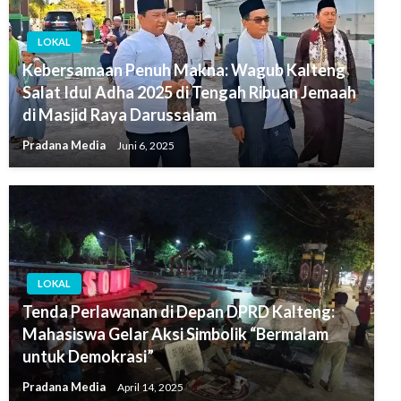
LOKAL
Kebersamaan Penuh Makna: Wagub Kalteng
Salat Idul Adha 2025 di Tengah Ribuan Jemaah
di Masjid Raya Darussalam
Pradana Media
Juni 6, 2025
LOKAL
Tenda Perlawanan di Depan DPRD Kalteng:
Mahasiswa Gelar Aksi Simbolik “Bermalam
untuk Demokrasi”
Pradana Media
April 14, 2025