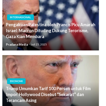
INTERNASIONAL
Pengakuan Palestina oleh Prancis Picu Amarah
Israel: Macron Dituding Dukung Terorisme,
Gaza Kian Membara
Pradana Media
Juli 25, 2025
EKONOMI
Trump Umumkan Tarif 100 Persen untuk Film
Impor: Hollywood Disebut “Sekarat” dan
Terancam Asing