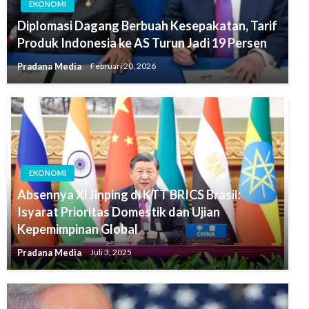
EKONOMI
Diplomasi Dagang Berbuah Kesepakatan, Tarif
Produk Indonesia ke AS Turun Jadi 19 Persen
Pradana Media
Februari 20, 2026
EKONOMI
Absennya Xi Jinping di KTT BRICS Brasil:
Isyarat Prioritas Domestik dan Ujian
Kepemimpinan Global
Pradana Media
Juli 3, 2025