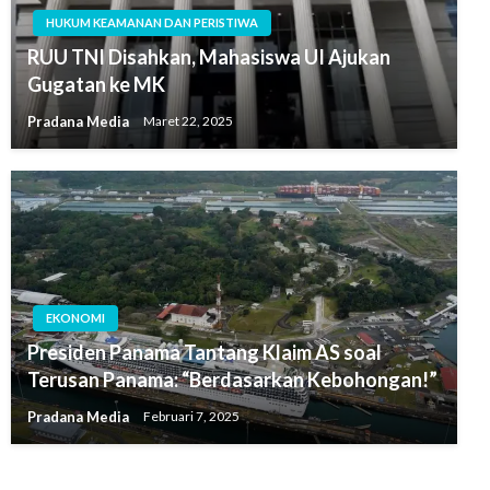
HUKUM KEAMANAN DAN PERISTIWA
RUU TNI Disahkan, Mahasiswa UI Ajukan
Gugatan ke MK
Pradana Media
Maret 22, 2025
EKONOMI
Presiden Panama Tantang Klaim AS soal
Terusan Panama: “Berdasarkan Kebohongan!”
Pradana Media
Februari 7, 2025