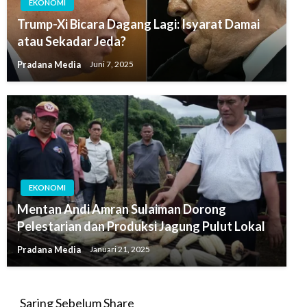
EKONOMI
Trump-Xi Bicara Dagang Lagi: Isyarat Damai
atau Sekadar Jeda?
Pradana Media
Juni 7, 2025
EKONOMI
Mentan Andi Amran Sulaiman Dorong
Pelestarian dan Produksi Jagung Pulut Lokal
Pradana Media
Januari 21, 2025
Saring Sebelum Share