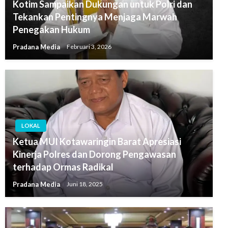
Kotim Sampaikan Dukungan untuk Polri dan
Tekankan Pentingnya Menjaga Marwah
Penegakan Hukum
Pradana Media
Februari 3, 2026
LOKAL
Ketua MUI Kotawaringin Barat Apresiasi
Kinerja Polres dan Dorong Pengawasan
terhadap Ormas Radikal
Pradana Media
Juni 18, 2025