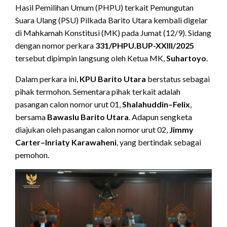
Hasil Pemilihan Umum (PHPU) terkait Pemungutan
Suara Ulang (PSU) Pilkada Barito Utara kembali digelar
di Mahkamah Konstitusi (MK) pada Jumat (12/9). Sidang
dengan nomor perkara
331/PHPU.BUP-XXIII/2025
tersebut dipimpin langsung oleh Ketua MK,
Suhartoyo
.
Dalam perkara ini,
KPU Barito Utara
berstatus sebagai
pihak termohon. Sementara pihak terkait adalah
pasangan calon nomor urut 01,
Shalahuddin–Felix
,
bersama
Bawaslu Barito Utara
. Adapun sengketa
diajukan oleh pasangan calon nomor urut 02,
Jimmy
Carter–Inriaty Karawaheni
, yang bertindak sebagai
pemohon.