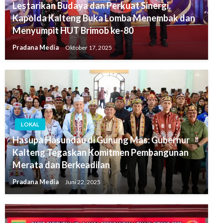
Lestarikan Budaya dan Perkuat Sinergi,
Kapolda Kalteng Buka Lomba Menembak dan
Menyumpit HUT Brimob ke-80
Pradana Media
Oktober 17, 2025
LOKAL
Hasupa Hasundau di Gunung Mas: Gubernur
Kalteng Tegaskan Komitmen Pembangunan
Merata dan Berkeadilan
Pradana Media
Juni 22, 2025