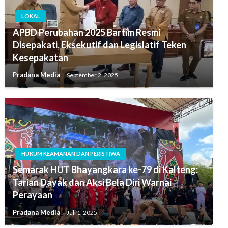
LOKAL
APBD Perubahan 2025 Bartim Resmi
Disepakati, Eksekutif dan Legislatif Teken
Kesepakatan
Pradana Media
September 2, 2025
HUKUM KEAMANAN DAN PERISTIWA
Semarak HUT Bhayangkara ke-79 di Kalteng:
Tarian Dayak dan Aksi Bela Diri Warnai
Perayaan
Pradana Media
Juli 1, 2025