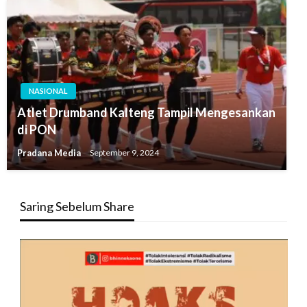
NASIONAL
Atlet Drumband Kalteng Tampil Mengesankan
di PON
Pradana Media
September 9, 2024
Saring Sebelum Share
Pemutar
Video