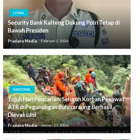
LOKAL
Security Bank Kalteng Dukung Polri Tetap di
Bawah Presiden
Pradana Media
Februari 2, 2026
NASIONAL
Tujuh Hari Pencarian, Seluruh Korban Pesawat
ATR di Pegunungan Bulusaraung Berhasil
Dievakuasi
Pradana Media
Januari 23, 2026