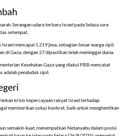
mbah
parah. Serangan udara terbaru Israel pada Selasa sore
tas setempat.
Israel mencapai 1.219 jiwa, sebagian besar warga sipil.
han di Gaza, dengan 27 dipastikan telah meninggal dunia.
ementerian Kesehatan Gaza yang diakui PBB mencatat
s adalah penduduk sipil.
egeri
kan krisis kepercayaan rakyat Israel terhadap
gal memberikan solusi konkret, baik untuk menghentikan
l pun semakin kuat, menempatkan Netanyahu dalam posisi
embali turun ke jalan pada Selasa (26/8/2025), menuntut