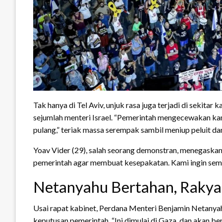
Tak hanya di Tel Aviv, unjuk rasa juga terjadi di sekita
sejumlah menteri Israel. “Pemerintah mengecewakan ka
pulang,” teriak massa serempak sambil meniup peluit d
Yoav Vider (29), salah seorang demonstran, menegaskan
pemerintah agar membuat kesepakatan. Kami ingin semua
Netanyahu Bertahan, Raky
Usai rapat kabinet, Perdana Menteri Benjamin Netanya
keputusan pemerintah. “Ini dimulai di Gaza, dan akan b