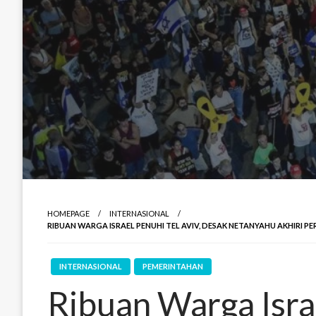
HOMEPAGE
INTERNASIONAL
RIBUAN WARGA ISRAEL PENUHI TEL AVIV, DESAK NETANYAHU AKHIRI
INTERNASIONAL
PEMERINTAHAN
Ribuan Warga Israe