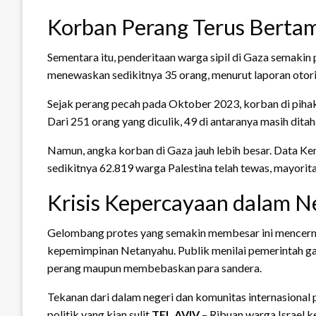
Korban Perang Terus Berta
Sementara itu, penderitaan warga sipil di Gaza semakin 
menewaskan sedikitnya 35 orang, menurut laporan otori
Sejak perang pecah pada Oktober 2023, korban di pihak 
Dari 251 orang yang diculik, 49 di antaranya masih dita
Namun, angka korban di Gaza jauh lebih besar. Data K
sedikitnya 62.819 warga Palestina telah tewas, mayorita
Krisis Kepercayaan dalam N
Gelombang protes yang semakin membesar ini mencermin
kepemimpinan Netanyahu. Publik menilai pemerintah ga
perang maupun membebaskan para sandera.
Tekanan dari dalam negeri dan komunitas internasiona
politik yang kian sulit.
TEL AVIV
– Ribuan warga Israel k