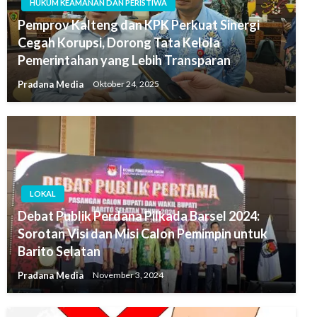
HUKUM KEAMANAN DAN PERISTIWA
Pemprov Kalteng dan KPK Perkuat Sinergi
Cegah Korupsi, Dorong Tata Kelola
Pemerintahan yang Lebih Transparan
Pradana Media
Oktober 24, 2025
LOKAL
Debat Publik Perdana Pilkada Barsel 2024:
Sorotan Visi dan Misi Calon Pemimpin untuk
Barito Selatan
Pradana Media
November 3, 2024