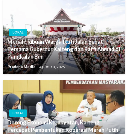
LOKAL
Meriah! Ribuan Warga Ikuti Jalan Sehat
Bersama Gubernur Kalteng dan Raffi Ahmad di
Pangkalan Bun
Pradana Media
Agustus 3, 2025
LOKAL
Dorong Ekonomi Kerakyatan, Kalteng
Percepat Pembentukan Koperasi Merah Putih