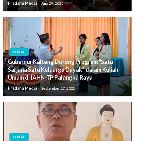
Pradana Media
Juni 29, 2025
LOKAL
Gubernur Kalteng Dorong Program “Satu
Sarjana Satu Keluarga Dayak” dalam Kuliah
Umum di IAHN-TP Palangka Raya
Pradana Media
September 17, 2025
LOKAL