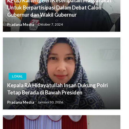
KPUD Kalteng Beri Kesempatan Masyarakat
Untuk Berpartisipasi Dalam Debat Calon
Gubernur dan Wakil Gubernur
Pradana Media
Oktober 7, 2024
LOKAL
Kepala RA Hidayatullah Insan Dukung Polri
Tetap Berada di Bawah Presiden
Pradana Media
Januari 30, 2026