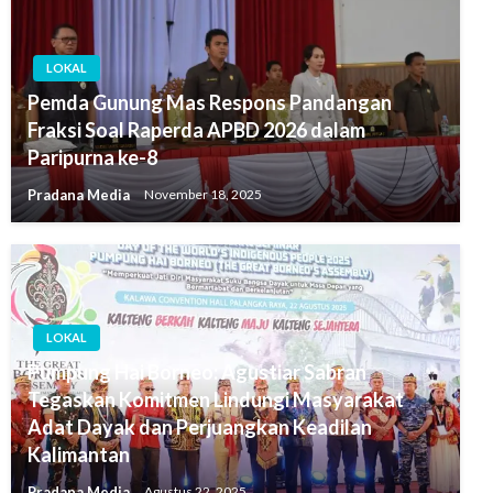
LOKAL
Pemda Gunung Mas Respons Pandangan
Fraksi Soal Raperda APBD 2026 dalam
Paripurna ke-8
Pradana Media
November 18, 2025
LOKAL
Pumpung Hai Borneo: Agustiar Sabran
Tegaskan Komitmen Lindungi Masyarakat
Adat Dayak dan Perjuangkan Keadilan
Kalimantan
Pradana Media
Agustus 22, 2025