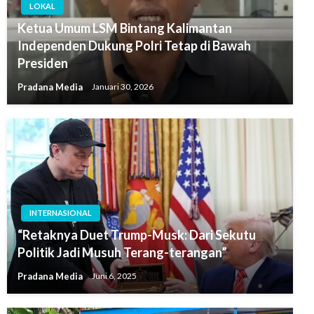
LOKAL
Ketua Umum LSM Bintang Kalimantan
Independen Dukung Polri Tetap di Bawah
Presiden
Pradana Media
Januari 30, 2026
INTERNASIONAL
“Retaknya Duet Trump-Musk: Dari Sekutu
Politik Jadi Musuh Terang-terangan”
Pradana Media
Juni 6, 2025