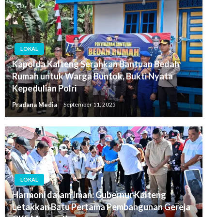
LOKAL
Kapolda Kalteng Serahkan Bantuan Bedah
Rumah untuk Warga Buntok, Bukti Nyata
Kepedulian Polri
Pradana Media
September 11, 2025
LOKAL
Harmoni dalam Iman: Gubernur Kalteng
Letakkan Batu Pertama Pembangunan Gereja