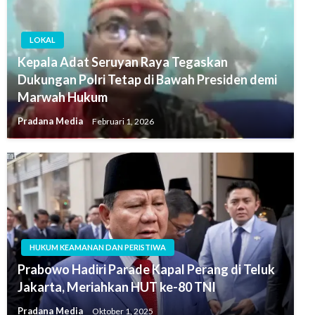
LOKAL
Kepala Adat Seruyan Raya Tegaskan
Dukungan Polri Tetap di Bawah Presiden demi
Marwah Hukum
Pradana Media
Februari 1, 2026
HUKUM KEAMANAN DAN PERISTIWA
Prabowo Hadiri Parade Kapal Perang di Teluk
Jakarta, Meriahkan HUT ke-80 TNI
Pradana Media
Oktober 1, 2025