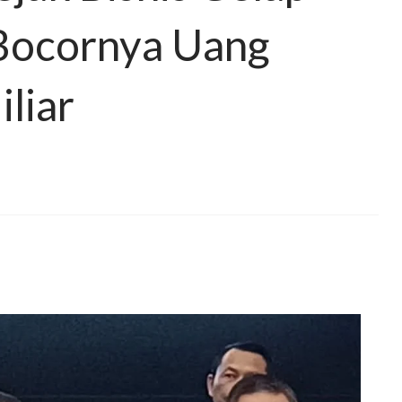
Bocornya Uang
liar