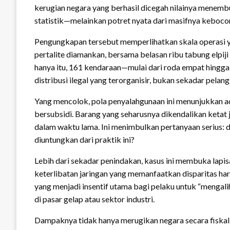
kerugian negara yang berhasil dicegah nilainya menembu
statistik—melainkan potret nyata dari masifnya kebocor
Pengungkapan tersebut memperlihatkan skala operasi yang
pertalite diamankan, bersama belasan ribu tabung elpij
hanya itu, 161 kendaraan—mulai dari roda empat hingga
distribusi ilegal yang terorganisir, bukan sekadar pelang
Yang mencolok, pola penyalahgunaan ini menunjukkan ad
bersubsidi. Barang yang seharusnya dikendalikan ketat 
dalam waktu lama. Ini menimbulkan pertanyaan serius: d
diuntungkan dari praktik ini?
Lebih dari sekadar penindakan, kasus ini membuka lapi
keterlibatan jaringan yang memanfaatkan disparitas harg
yang menjadi insentif utama bagi pelaku untuk “mengalih
di pasar gelap atau sektor industri.
Dampaknya tidak hanya merugikan negara secara fiskal, 