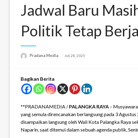
Jadwal Baru Masi
Politik Tetap Berj
Pradana Media
Juli 28, 2025
Bagikan Berita
**PRADANAMEDIA /
PALANGKA RAYA
– Musyawarah
yang semula direncanakan berlangsung pada 3 Agustus 
disampaikan langsung oleh Wali Kota Palangka Raya sek
Naparin, saat ditemui dalam sebuah agenda publik, Senin