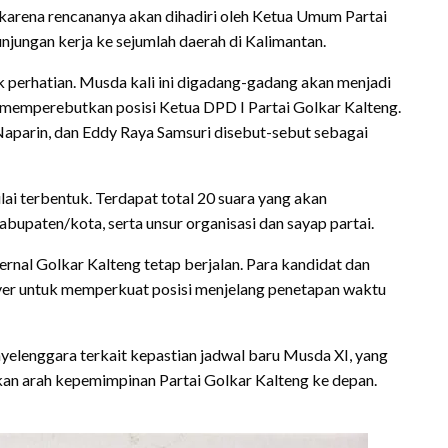
karena rencananya akan dihadiri oleh Ketua Umum Partai
unjungan kerja ke sejumlah daerah di Kalimantan.
rik perhatian. Musda kali ini digadang-gadang akan menjadi
k memperebutkan posisi Ketua DPD I Partai Golkar Kalteng.
aparin, dan Eddy Raya Samsuri disebut-sebut sebagai
ai terbentuk. Terdapat total 20 suara yang akan
abupaten/kota, serta unsur organisasi dan sayap partai.
ternal Golkar Kalteng tetap berjalan. Para kandidat dan
ver untuk memperkuat posisi menjelang penetapan waktu
enyelenggara terkait kepastian jadwal baru Musda XI, yang
n arah kepemimpinan Partai Golkar Kalteng ke depan.