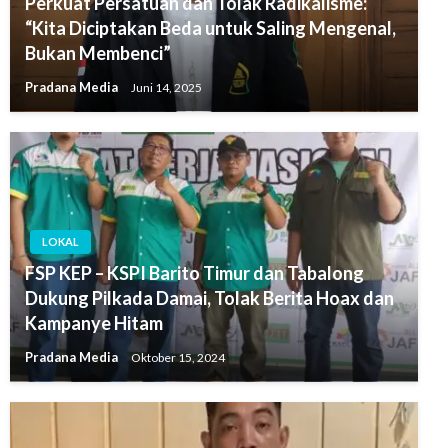
Perkuat Persatuan dan Tolak Radikalisme:
“Kita Diciptakan Beda untuk Saling Mengenal,
Bukan Membenci”
Pradana Media
Juni 14, 2025
LOKAL
FSP KEP – KSPI Barito Timur dan Tabalong
Dukung Pilkada Damai, Tolak Berita Hoax dan
Kampanye Hitam
Pradana Media
Oktober 15, 2024