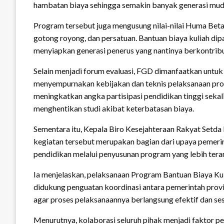
hambatan biaya sehingga semakin banyak generasi mu
Program tersebut juga mengusung nilai-nilai Huma Be
gotong royong, dan persatuan. Bantuan biaya kuliah dip
menyiapkan generasi penerus yang nantinya berkontri
Selain menjadi forum evaluasi, FGD dimanfaatkan untu
menyempurnakan kebijakan dan teknis pelaksanaan pr
meningkatkan angka partisipasi pendidikan tinggi seka
menghentikan studi akibat keterbatasan biaya.
Sementara itu, Kepala Biro Kesejahteraan Rakyat Setda
kegiatan tersebut merupakan bagian dari upaya pemeri
pendidikan melalui penyusunan program yang lebih terar
Ia menjelaskan, pelaksanaan Program Bantuan Biaya Ku
didukung penguatan koordinasi antara pemerintah provin
agar proses pelaksanaannya berlangsung efektif dan ses
Menurutnya, kolaborasi seluruh pihak menjadi faktor p