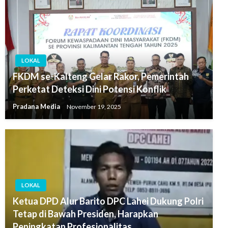
LOKAL
FKDM se-Kalteng Gelar Rakor, Pemerintah
Perketat Deteksi Dini Potensi Konflik
Pradana Media
November 19, 2025
LOKAL
Ketua DPD Alur Barito DPC Lahei Dukung Polri
Tetap di Bawah Presiden, Harapkan
Peningkatan Profesionalitas