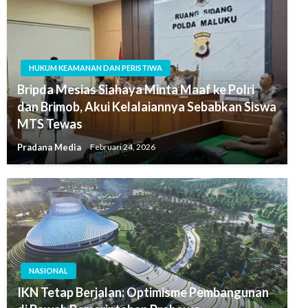
HUKUM KEAMANAN DAN PERISTIWA
Bripda Mesias Siahaya Minta Maaf ke Polri
dan Brimob, Akui Kelalaiannya Sebabkan Siswa
MTS Tewas
Pradana Media
Februari 24, 2026
NASIONAL
IKN Tetap Berjalan: Optimisme Pembangunan