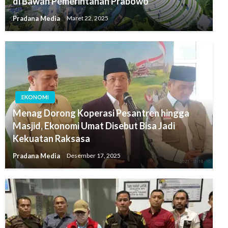
di Bawah Pemerintahan Prabowo
Pradana Media
Maret 22, 2025
EKONOMI
Menag Dorong Koperasi Pesantren hingga
Masjid, Ekonomi Umat Disebut Bisa Jadi
Kekuatan Raksasa
Pradana Media
Desember 17, 2025