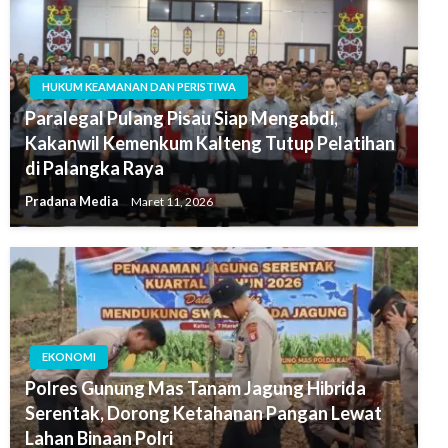
HUKUM KEAMANAN DAN PERISTIWA
Paralegal Pulang Pisau Siap Mengabdi,
Kakanwil Kemenkum Kalteng Tutup Pelatihan
di Palangka Raya
Pradana Media
Maret 11, 2026
EKONOMI
Polres Gunung Mas Tanam Jagung Hibrida
Serentak, Dorong Ketahanan Pangan Lewat
Lahan Binaan Polri