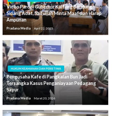
Video Parodi Gubernur Kalteng Berujung
Sidang Adat, Saifullah Minta Maaf dan Harap
Ampunan
Pradana Media
April 22, 2025
HUKUM KEAMANAN DAN PERISTIWA
Pengusaha Kafe di Pangkalan Bun Jadi
Tersangka Kasus Penganiayaan Pedagang
Sayur
Pradana Media
Maret 20, 2026