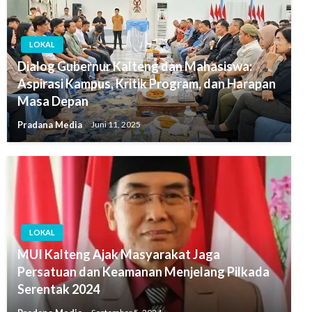
LOKAL
Dialog Gubernur Kalteng dan Mahasiswa:
Aspirasi Kampus, Kritik Program, dan Harapan
Masa Depan
Pradana Media
Juni 11, 2025
LOKAL
MUI Kalteng Ajak Masyarakat Jaga
Persatuan dan Keamanan Menjelang Pilkada
Serentak 2024