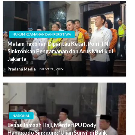
HUKUM KEAMANAN DAN PERISTIWA
Malam Takbiran Dipantau Ketat, Polri-TNI
Sinkronkan Pengamanan dan Arus Mudik di
Jakarta
Pradana Media
Maret 20, 2026
NASIONAL
Lepas Jamaah Haji, Menteri PU Dody
Hanggodo Singgung ‘Ujian Sunyi’ di Balik