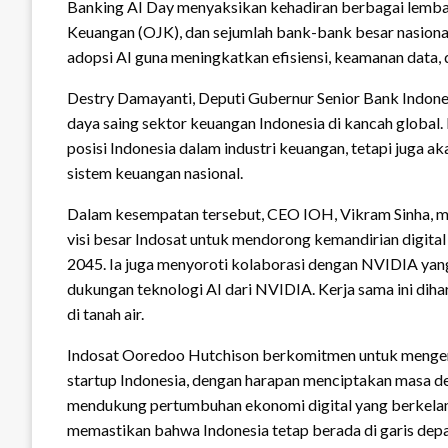
Banking AI Day menyaksikan kehadiran berbagai lembag
Keuangan (OJK), dan sejumlah bank-bank besar nasiona
adopsi AI guna meningkatkan efisiensi, keamanan data,
Destry Damayanti, Deputi Gubernur Senior Bank Indone
daya saing sektor keuangan Indonesia di kancah global
posisi Indonesia dalam industri keuangan, tetapi juga 
sistem keuangan nasional.
Dalam kesempatan tersebut, CEO IOH, Vikram Sinha, me
visi besar Indosat untuk mendorong kemandirian digital
2045. Ia juga menyoroti kolaborasi dengan NVIDIA y
dukungan teknologi AI dari NVIDIA. Kerja sama ini di
di tanah air.
Indosat Ooredoo Hutchison berkomitmen untuk menge
startup Indonesia, dengan harapan menciptakan masa de
mendukung pertumbuhan ekonomi digital yang berkelanj
memastikan bahwa Indonesia tetap berada di garis dep