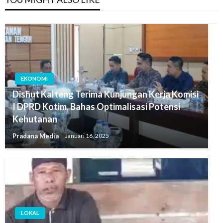
EKONOMI
Dishut Kalteng Terima Kunjungan Kerja Komisi
I DPRD Kotim, Bahas Optimalisasi Potensi
Kehutanan
Pradana Media
Januari 16, 2025
LOKAL