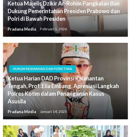
Ketua Majelis Dzikir Ar-Rohim Pangkalan Bun
Dukung Pemerintahan Presiden Prabowo dan
Polri di Bawah Presiden
Pradana Media
Februari 1, 2026
HUKUM KEAMANAN DAN PERISTIWA
Ketua Harian DAD Provinsi Kalimantan
Tengah, Prof. Elia Embang, Apresiasi Langkah
Polres Kotim dalam Penanganan Kasus
Asusila
Pradana Media
Januari 14, 2025