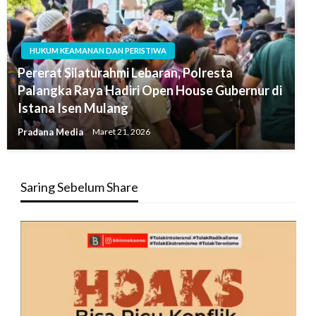
HUKUM KEAMANAN DAN PERISTIWA
Pererat Silaturahmi Lebaran, Polresta
Palangka Raya Hadiri Open House Gubernur di
Istana Isen Mulang
Pradana Media
Maret 21, 2026
Saring Sebelum Share
Pemutar
Video