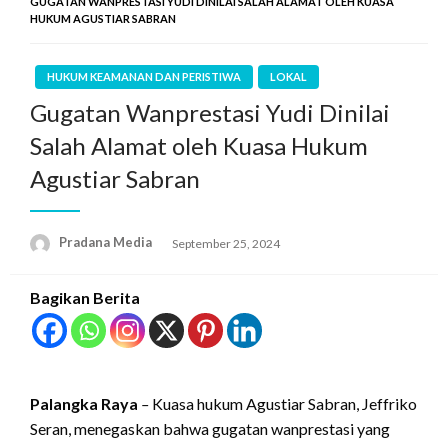
GUGATAN WANPRESTASI YUDI DINILAI SALAH ALAMAT OLEH KUASA
HUKUM AGUSTIAR SABRAN
HUKUM KEAMANAN DAN PERISTIWA
LOKAL
Gugatan Wanprestasi Yudi Dinilai
Salah Alamat oleh Kuasa Hukum
Agustiar Sabran
Pradana Media
September 25, 2024
Bagikan Berita
Palangka Raya
–
Kuasa hukum Agustiar Sabran, Jeffriko
Seran, menegaskan bahwa gugatan wanprestasi yang