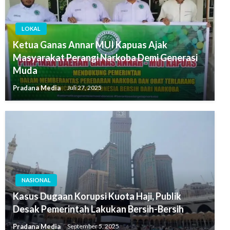
LOKAL
Ketua Ganas Annar MUI Kapuas Ajak
Masyarakat Perangi Narkoba Demi Generasi
Muda
Pradana Media
Juli 27, 2025
NASIONAL
Kasus Dugaan Korupsi Kuota Haji, Publik
Desak Pemerintah Lakukan Bersih-Bersih
Pradana Media
September 5, 2025