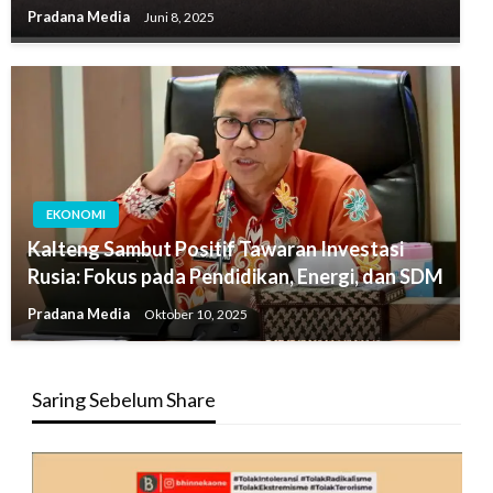
Pradana Media
Juni 8, 2025
EKONOMI
Kalteng Sambut Positif Tawaran Investasi
Rusia: Fokus pada Pendidikan, Energi, dan SDM
Pradana Media
Oktober 10, 2025
Saring Sebelum Share
Pemutar
Video