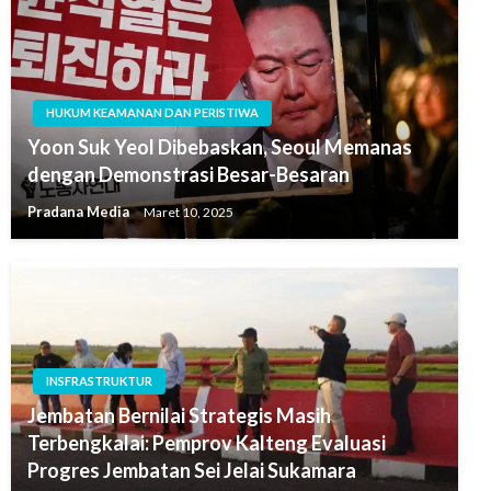
HUKUM KEAMANAN DAN PERISTIWA
Yoon Suk Yeol Dibebaskan, Seoul Memanas
dengan Demonstrasi Besar-Besaran
Pradana Media
Maret 10, 2025
INSFRASTRUKTUR
Jembatan Bernilai Strategis Masih
Terbengkalai: Pemprov Kalteng Evaluasi
Progres Jembatan Sei Jelai Sukamara