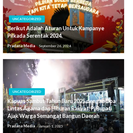
UNCATEGORIZED
Berikut Adalah Aturan Untuk Kampanye
Pilkada Serentak 2024.
Pradana Media
September 26, 2024
UNCATEGORIZED
Kapuas Sambut Tahun Baru 2025 dengan Doa
Lintas Agama dan Hiburan Rakyat, Pj Bupati
Ajak Warga Semangat Bangun Daerah
Pradana Media
Januari 1, 2025