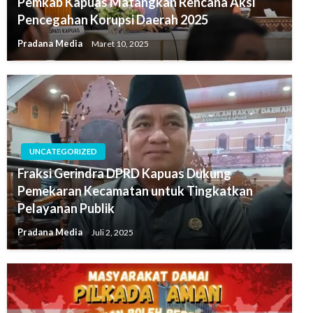
Pemkab Kapuas Matangkan Rencana Aksi
Pencegahan Korupsi Daerah 2025
Pradana Media
Maret 10, 2025
UNCATEGORIZED
Fraksi Gerindra DPRD Kapuas Dukung
Pemekaran Kecamatan untuk Tingkatkan
Pelayanan Publik
Pradana Media
Juli 2, 2025