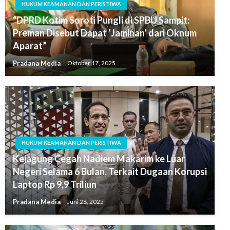
HUKUM KEAMANAN DAN PERISTIWA
“DPRD Kotim Soroti Pungli di SPBU Sampit:
Preman Disebut Dapat ‘Jaminan’ dari Oknum
Aparat”
Pradana Media
Oktober 17, 2025
HUKUM KEAMANAN DAN PERISTIWA
Kejagung Cegah Nadiem Makarim ke Luar
Negeri Selama 6 Bulan, Terkait Dugaan Korupsi
Laptop Rp 9,9 Triliun
Pradana Media
Juni 28, 2025