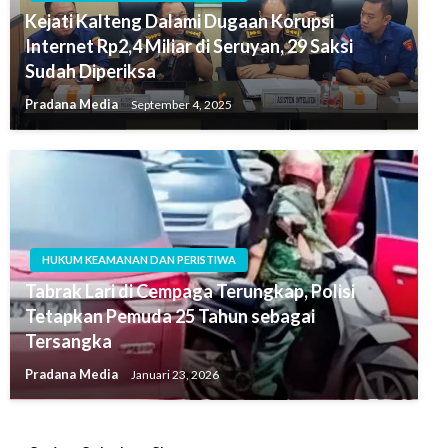
Kejati Kalteng Dalami Dugaan Korupsi
Internet Rp2,4 Miliar di Seruyan, 29 Saksi
Sudah Diperiksa
Pradana Media
September 4, 2025
HUKUM KEAMANAN DAN PERISTIWA
Tabrak Lari di Cempaga Terungkap, Polisi
Tetapkan Pemuda 25 Tahun sebagai
Tersangka
Pradana Media
Januari 23, 2026