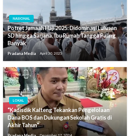
NASIONAL
Potret Jamaah Haji 2025: Didominasi Lulusan
SD hingga Sarjana, Ibu Rumah Tangga Paling
Banyak
Pradana Media
April 30, 2025
LOKAL
“Kadisdik Kalteng Tekankan Pengelolaan
Dana BOS dan Dukungan Sekolah Gratis di
Akhir Tahun”
Pradana Media
Desember 17, 2024