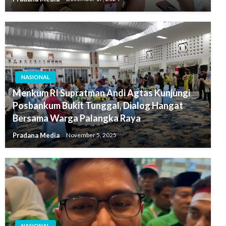
NASIONAL
Menkum RI Supratman Andi Agtas Kunjungi
Posbankum Bukit Tunggal, Dialog Hangat
Bersama Warga Palangka Raya
Pradana Media
November 5, 2025
NASIONAL