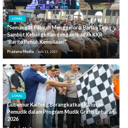
LOKAL
“Semangat Paskah Menggelora: Barito Timur
Sambut Kebangkitan dengan Ibadah KKR
‘Barito Penuh Kemuliaan'”
Pradana Media
Juni 11, 2025
LOKAL
Gubernur Kalteng Berangkatkan Ratusan
Pemudik dalam Program Mudik Gratis Lebaran
2026