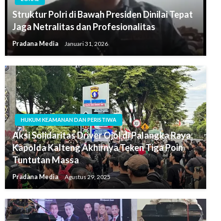
Struktur Polri di Bawah Presiden Dinilai Tepat
Jaga Netralitas dan Profesionalitas
Pradana Media
Januari 31, 2026
HUKUM KEAMANAN DAN PERISTIWA
Aksi Solidaritas Driver Ojol di Palangka Raya,
Kapolda Kalteng Akhirnya Teken Tiga Poin
Tuntutan Massa
Pradana Media
Agustus 29, 2025