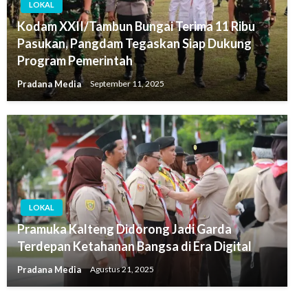
LOKAL
Kodam XXII/Tambun Bungai Terima 11 Ribu
Pasukan, Pangdam Tegaskan Siap Dukung
Program Pemerintah
Pradana Media
September 11, 2025
LOKAL
Pramuka Kalteng Didorong Jadi Garda
Terdepan Ketahanan Bangsa di Era Digital
Pradana Media
Agustus 21, 2025