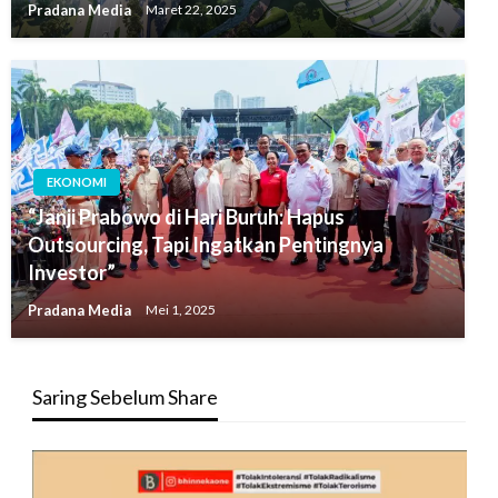
Pradana Media
Maret 22, 2025
EKONOMI
“Janji Prabowo di Hari Buruh: Hapus
Outsourcing, Tapi Ingatkan Pentingnya
Investor”
Pradana Media
Mei 1, 2025
Saring Sebelum Share
Pemutar
Video