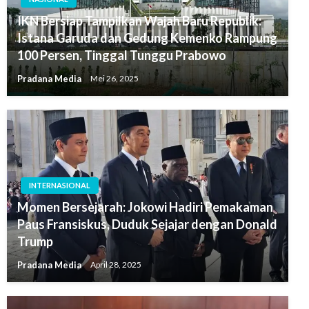
IKN Bersiap Tampilkan Wajah Baru Republik:
Istana Garuda dan Gedung Kemenko Rampung
100 Persen, Tinggal Tunggu Prabowo
Pradana Media
Mei 26, 2025
INTERNASIONAL
Momen Bersejarah: Jokowi Hadiri Pemakaman
Paus Fransiskus, Duduk Sejajar dengan Donald
Trump
Pradana Media
April 28, 2025