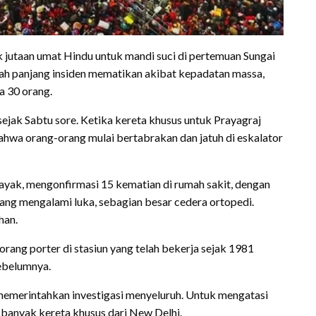
 jutaan umat Hindu untuk mandi suci di pertemuan Sungai
arah panjang insiden mematikan akibat kepadatan massa,
a 30 orang.
ejak Sabtu sore. Ketika kereta khusus untuk Prayagraj
ahwa orang-orang mulai bertabrakan dan jatuh di eskalator
ayak, mengonfirmasi 15 kematian di rumah sakit, dengan
rang mengalami luka, sebagian besar cedera ortopedi.
han.
rang porter di stasiun yang telah bekerja sejak 1981
ebelumnya.
 memerintahkan investigasi menyeluruh. Untuk mengatasi
banyak kereta khusus dari New Delhi.