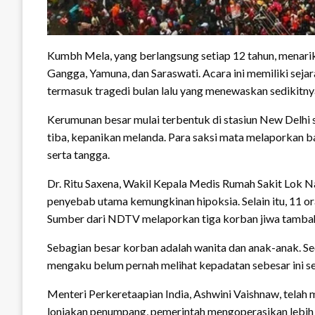
Kumbh Mela, yang berlangsung setiap 12 tahun, menarik
Gangga, Yamuna, dan Saraswati. Acara ini memiliki sej
termasuk tragedi bulan lalu yang menewaskan sedikitny
Kerumunan besar mulai terbentuk di stasiun New Delhi s
tiba, kepanikan melanda. Para saksi mata melaporkan b
serta tangga.
Dr. Ritu Saxena, Wakil Kepala Medis Rumah Sakit Lok N
penyebab utama kemungkinan hipoksia. Selain itu, 11 o
Sumber dari NDTV melaporkan tiga korban jiwa tamba
Sebagian besar korban adalah wanita dan anak-anak. Seo
mengaku belum pernah melihat kepadatan sebesar ini s
Menteri Perkeretaapian India, Ashwini Vaishnaw, telah
lonjakan penumpang, pemerintah mengoperasikan lebih 