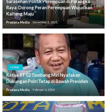
Sarasehan Politik Perempuan di Palangka
Raya: Dorong Peran Perempuan Wujudkan
Kalteng Maju
Pradana Media
Desember 2, 2025
LOKAL
Ketua RT 02 Tumbang Miri Nyatakan
Dukungan Polri Tetap di Bawah Presiden
Pradana Media
Februari 4, 2026