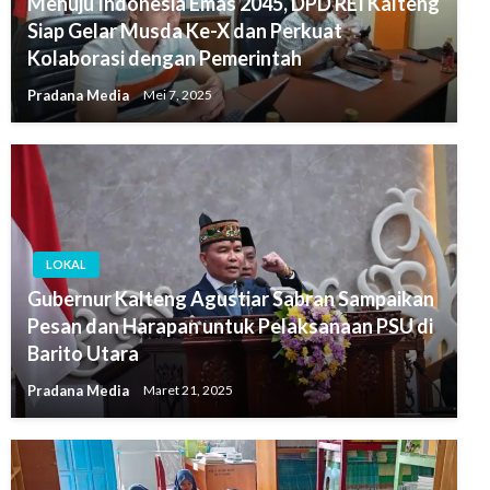
Menuju Indonesia Emas 2045, DPD REI Kalteng
Siap Gelar Musda Ke-X dan Perkuat
Kolaborasi dengan Pemerintah
Pradana Media
Mei 7, 2025
LOKAL
Gubernur Kalteng Agustiar Sabran Sampaikan
Pesan dan Harapan untuk Pelaksanaan PSU di
Barito Utara
Pradana Media
Maret 21, 2025