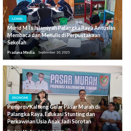
LOKAL
Murid MTs Islamiyah Palangka Raya Antusias
Membaca dan Menulis di Perpustakaan
Sekolah
Pradana Media
September 10, 2025
EKONOMI
Pemprov Kalteng Gelar Pasar Murah di
Palangka Raya, Edukasi Stunting dan
Perkawinan Usia Anak Jadi Sorotan